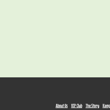
About Us
VIP Club
The Story
Kamp