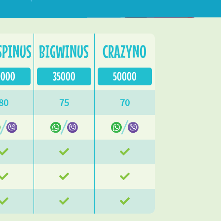
SPINUS
BIGWINUS
CRAZYNO
0000
35000
50000
80
75
70