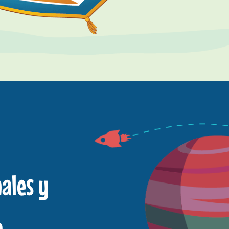
ales y
a