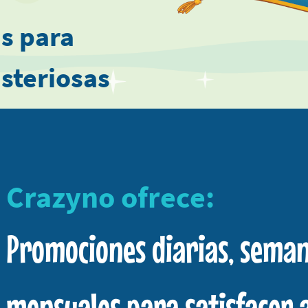
s para
steriosas
 descubre
e este
Crazyno ofrece:
Promociones diarias, seman
mensuales para satisfacer 