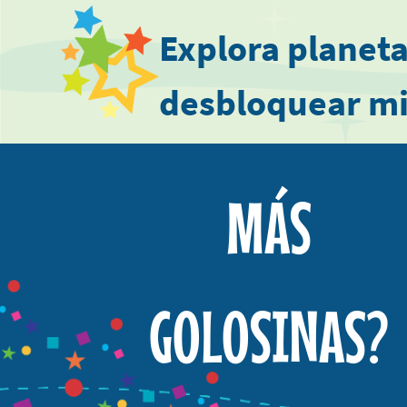
Explora planeta
desbloquear mi
promociones y
MÁS
premios fuera d
mundo.
GOLOSINAS?