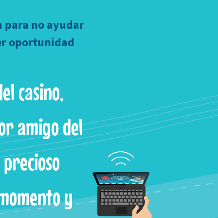
a para no ayudar
er oportunidad
del casino,
or amigo del
 precioso
 momento y