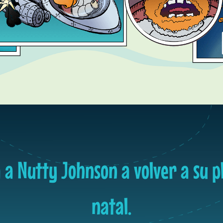
 a Nutty Johnson a volver a su p
natal.