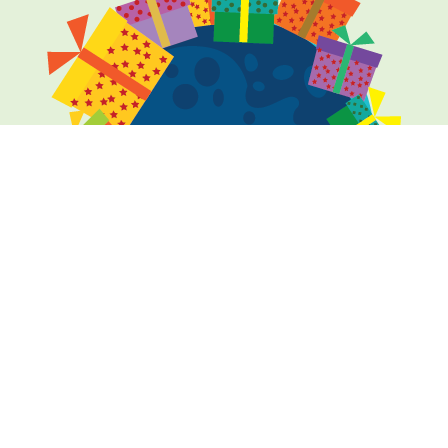
Crazyno is for +18 only